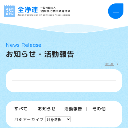
HOME
News Release
お知らせ・活動報告
お知らせ・活動報告
HOME
全浄連について
事業案内
浄化槽とは
すべて
お知らせ
活動報告
その他
出版物案内
ア
月別アーカイブ
ー
カ