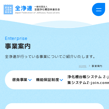
HOME
Enterprise
事業案内
お知らせ・活動報告
全浄連が行っている事業についてご紹介いたします。
全浄連について
HOME
事業案内
事業案内
浄化槽台帳システム Z-
啓発事業
機能保証制度
集システムZ-join.conn
浄化槽とは
出版物案内