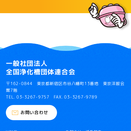
一般社団法人
全国浄化槽団体連合会
〒162-0844 東京都新宿区市谷八幡町13番地 東京洋服会
館7階
TEL.
03-3267-9757
FAX. 03-3267-9789
お問い合わせ