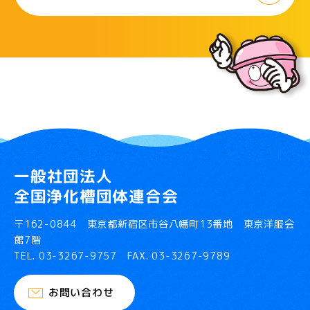
一般社団法人
全国浄化槽団体連合会
〒162-0844 東京都新宿区市谷八幡町13番地 東京洋服会
館7階
TEL.
03-3267-9757
FAX. 03-3267-9789
お問い合わせ