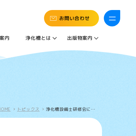
お問い合わせ
案内
浄化槽とは
出版物案内
槽とは
出版物案内
槽のご紹介
事業者向け
槽のしくみ
普及啓発資料
槽のメリット
全浄連NEWS
HOME
トピックス
浄化槽設備士研修会に…
槽の維持管理
浄化槽ビジョン
Q&A