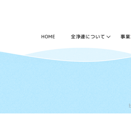
HOME
全浄連について
事業
浄化
全浄連について
動報告
浄化
ごあいさつ
浄化
団体概要
浄化
組織図
浄化
役員名簿
浄化槽
会員団体