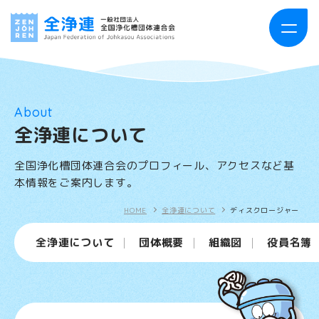
HOME
About
全浄連について
お知らせ・活動報告
全国浄化槽団体連合会のプロフィール、アクセスなど基
全浄連について
本情報をご案内します。
事業案内
HOME
全浄連について
ディスクロージャー
全浄連について
団体概要
組織図
役員名簿
浄化槽とは
出版物案内